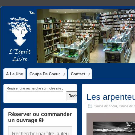
A La Une
Coups De Coeur
Contact
Réaliser une recherche sur notre site :
Les arpenteu
Rechercher
Coups de coeur
,
Coups de c
Réserver ou commander
un ouvrage