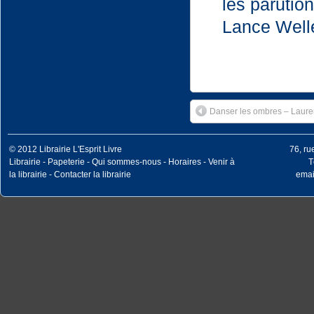
les parutio
Lance Welle
Danser les ombres – Laure
© 2012
Librairie L'Esprit Livre
76, r
Librairie
-
Papeterie
-
Qui sommes-nous
-
Horaires
-
Venir à
T
la librairie
-
Contacter la librairie
email