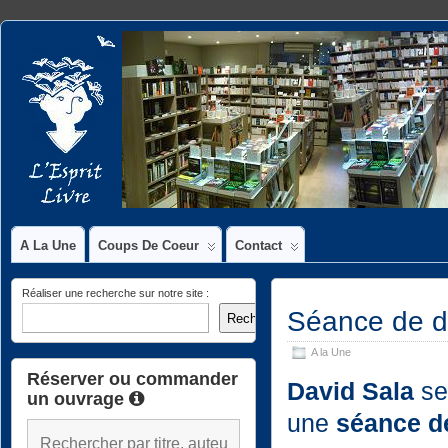
A La Une
Coups De Coeur
Contact
Réaliser une recherche sur notre site :
Séance de dé
Rechercher
A la Une
Réserver ou commander
David Sala
ser
un ouvrage
une
séance d