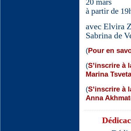
20 mars
à partir de 1
avec Elvira 
Sabrina de V
(
Pour en savo
(
S’inscrire à 
Marina Tsvet
(
S’inscrire à 
Anna Akhmato
Dédicac