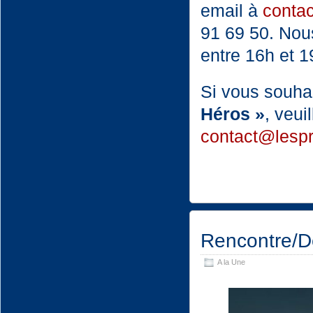
email à
contac
91 69 50. Nou
entre 16h et 1
Si vous souha
Héros »
, veui
contact@lesprit
Rencontre/D
A la Une