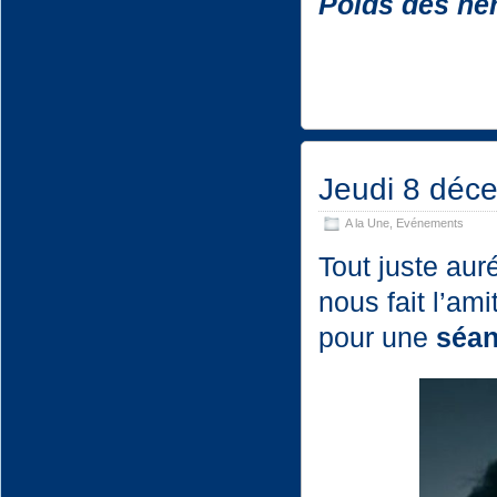
Poids des hé
Jeudi 8 décem
A la Une
,
Evénements
Tout juste aur
nous fait l’ami
pour une
séan