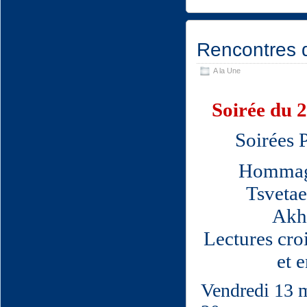
Rencontres d
A la Une
Soirée du 2
Soirées 
Hommag
Tsvetae
Akh
Lectures cro
et 
Vendredi 13 