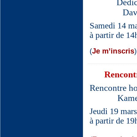
Dédic
Dav
Samedi 14 ma
à partir de 1
(
Je m’inscris
)
Rencontr
Rencontre ho
Kame
Jeudi 19 mars
à partir de 1