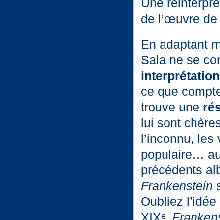
Une réinterpr
de l’œuvre de
En adaptant m
Sala ne se co
interprétatio
ce que compte 
trouve une
ré
lui sont chères
l’inconnu, les 
populaire… au
précédents alb
Frankenstein
s
Oubliez l’idée
XIXᵉ,
Franken