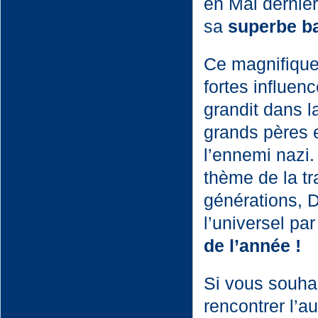
en Mai dernier
sa
superbe ba
Ce magnifique
fortes influen
grandit dans l
grands pères e
l’ennemi nazi.
thème de la tr
générations, D
l’universel par
de l’année !
Si vous souha
rencontrer l’a