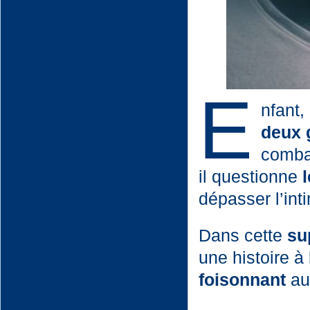
E
nfant,
deux 
combat
il questionne
dépasser l’int
Dans cette
su
une histoire à
foisonnant
aux