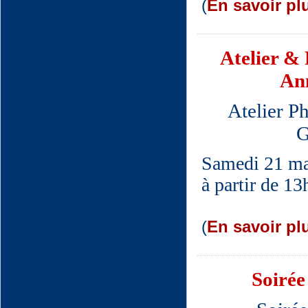
(
En savoir plu
Atelier &
Ann
Atelier P
G
Samedi 21 ma
à partir de 1
(
En savoir plu
Soirée