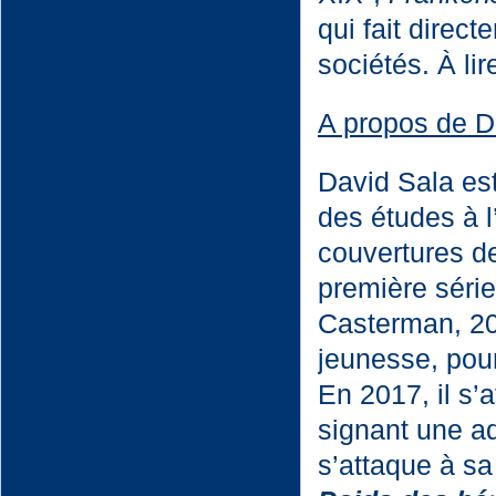
qui fait direc
sociétés. À lir
A propos de D
David Sala est
des études à l
couvertures de
première séri
Casterman, 200
jeunesse, pour
En 2017, il s’
signant une a
s’attaque à sa