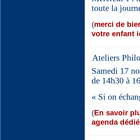
toute la journ
(
merci de bien
votre enfant i
Ateliers Phil
Samedi 17 n
de 14h30 à 1
« Si on échang
(
En savoir pl
agenda dédié