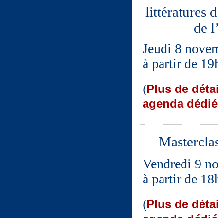
littératures 
de l
Jeudi 8 nove
à partir de 1
(
Plus de déta
agenda dédié
Masterclas
Vendredi 9 n
à partir de 1
(
Plus de déta